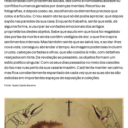
relacionadas com problemas sociais, tais como a homossexualidade ou
PT
conflitos humanos gerados por doenças mentais. Recortou as
fotografias, e depois coseu-as, escolhendo os elementos precisos que
colou e articulou. Criou assim obras que só ele podia apreciar, que depois
expôs nas paredes da sua casa. Enquanto trabalha, sente que está, de
alguma forma, a usurpar as vontades emocionais dos antigos
proprietários destes objetos. Sabe que aquilo em que toca foi resgatado
das portas da morte e ainda contém vestígios de dor, o que lhe inspira
sentimentos intensos. Mas também sente que ao salvá-los, e ao dar-lhes
nova vida, conseguiu abrandar o tempo. As imagens poderosas incluem
cruzes, cabeças cortadas e olhos, que são cosidos à mão, com detalhes
realçados em tinta. Da revelação ao pesadelo, os objetos formam um
estilo poético singular. Com os seus dias passados no meio dos caixotes
do lixo nas ruas perto da sua casa/armazém, Cadi tenta manter-se calmo,
mas fica constantemente espantado de cada vez que as suas obras são
exibidas em importantes espaços de exposição e coleções.
Fonte: Yaysis Ojeda Becerra