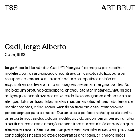
TSS
ART BRUT
HOME
SOBRE A COLEÇÃO
COLECIONADORES
Cadi, Jorge Alberto
ARTISTAS
Cuba, 1963
ARTE BRUTA
Jorge Alberto Hernández Cadi, “El Plongeur”, começou por recolher
ARTE SINGULAR
mobília e outros artigos, que encontrava em caixotes do lixo, para os
ARTE CONTEMPORÂNEA
recuperar e vender. A falta de dinheiro e os repetidos episódios
FOTOGRAFIA
esquizofrénicos levaram-no a situações precárias marginalizantes. No
meio de um profundo desespero, chegou a tentar matar-se. Alguns dos
ARTE VODU
artigos que encontrava nos caixotes do lixo começaram a chamar a sua
EXPOSIÇÕES
atenção: fotos antigas, latas, malas, máquinas fotográficas, tabuleiros de
PUBLICAÇÕES
medicamentos, brinquedos. Mantinha tudo em casa, restando-lhe
pouco espaço para se mexer. Durante este período, achei que ele sentia
IMPRENSA
uma certa necessidade de os modificar, e de os combinar, para criar algo
CENTRO DE ESTUDOS
a partir de todas estas emoções encontradas, e das histórias de vida que
CONTACTO
eles encerravam. Sem saber porquê, ele estava interessado em provocar
contradições nestes objetos e fotografias alterados, criando tensões
EN